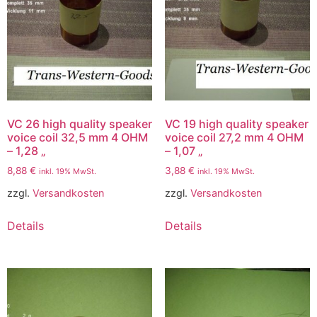
VC 26 high quality speaker
VC 19 high quality speaker
voice coil 32,5 mm 4 OHM
voice coil 27,2 mm 4 OHM
– 1,28 „
– 1,07 „
8,88
€
3,88
€
inkl. 19% MwSt.
inkl. 19% MwSt.
zzgl.
Versandkosten
zzgl.
Versandkosten
Details
Details