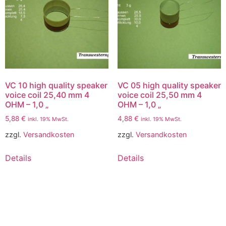
VC 10 high quality speaker
VC 05 high quality speaker
voice coil 25,40 mm 4
voice coil 25,50 mm 4
OHM – 1,0 „
OHM – 1,0 „
5,88
€
4,88
€
inkl. 19% MwSt.
inkl. 19% MwSt.
zzgl.
Versandkosten
zzgl.
Versandkosten
Details
Details