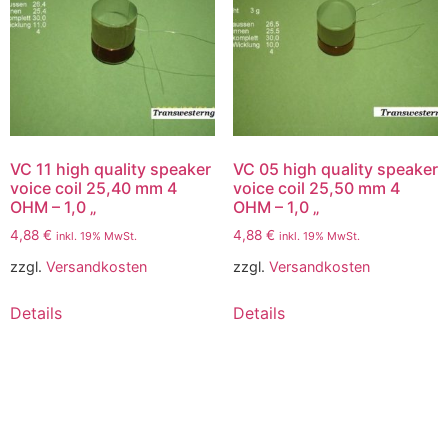
VC 11 high quality speaker
VC 05 high quality speaker
voice coil 25,40 mm 4
voice coil 25,50 mm 4
OHM – 1,0 „
OHM – 1,0 „
4,88
€
4,88
€
inkl. 19% MwSt.
inkl. 19% MwSt.
zzgl.
Versandkosten
zzgl.
Versandkosten
Details
Details