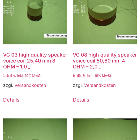
VC 03 high quality speaker
VC 08 high quality speaker
voice coil 25,40 mm 8
voice coil 50,80 mm 4
OHM – 1,0 „
OHM – 2,0 „
5,88
€
8,88
€
inkl. 19% MwSt.
inkl. 19% MwSt.
zzgl.
Versandkosten
zzgl.
Versandkosten
Details
Details