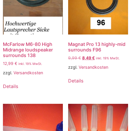
McFarlow M6-80 High
Magnat Pro 13 highly-mid
Midrange loudspeaker
surrounds F96
surrounds 138
9,99
€
8,49
€
inkl. 19% MwSt.
12,99
€
inkl. 19% MwSt.
zzgl.
Versandkosten
zzgl.
Versandkosten
Details
Details