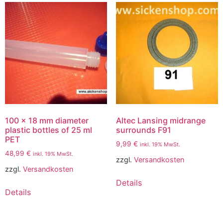
100 x 18 mm diameter
Altec Lansing midrange
plastic bottles of 25 ml
surrounds F91
PET
9,99
€
inkl. 19% MwSt.
48,99
€
inkl. 19% MwSt.
zzgl.
Versandkosten
zzgl.
Versandkosten
Details
Details