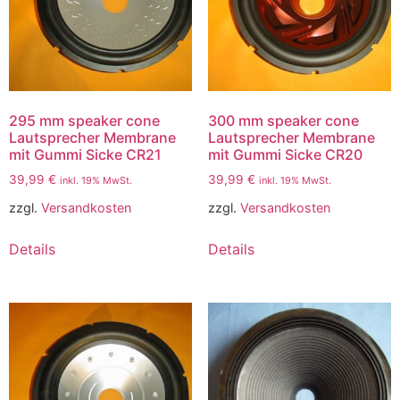
295 mm speaker cone
300 mm speaker cone
Lautsprecher Membrane
Lautsprecher Membrane
mit Gummi Sicke CR21
mit Gummi Sicke CR20
39,99
€
39,99
€
inkl. 19% MwSt.
inkl. 19% MwSt.
zzgl.
Versandkosten
zzgl.
Versandkosten
Details
Details