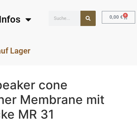
0
Infos
0,00
€
auf Lager
eaker cone
her Membrane mit
ke MR 31