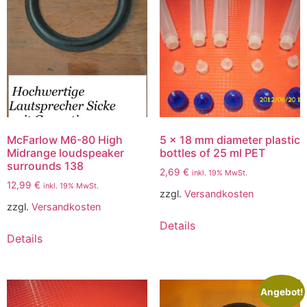
McFarlow M6-80 High
5 x 18 mm diameter plastic
Midrange loudspeaker
bottles of 25 ml PET
surrounds 138
2,69
€
inkl. 19% MwSt.
12,99
€
inkl. 19% MwSt.
zzgl.
Versandkosten
zzgl.
Versandkosten
Details
Details
Angebot!