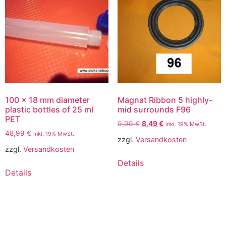
100 x 18 mm diameter
Magnat Ribbon 5 highly-
plastic bottles of 25 ml
mid surrounds F96
PET
9,99
€
8,49
€
inkl. 19% MwSt.
48,99
€
inkl. 19% MwSt.
zzgl.
Versandkosten
zzgl.
Versandkosten
Details
Details