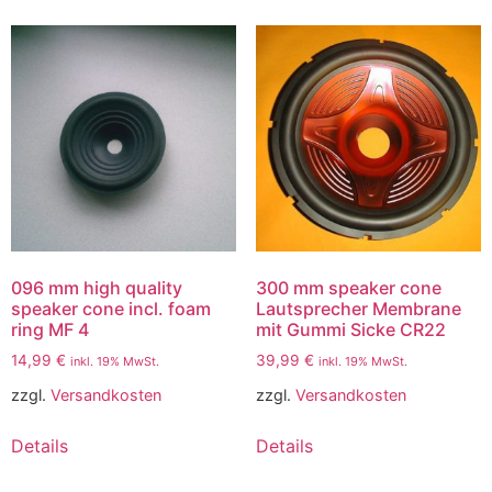
096 mm high quality
300 mm speaker cone
speaker cone incl. foam
Lautsprecher Membrane
ring MF 4
mit Gummi Sicke CR22
14,99
€
39,99
€
inkl. 19% MwSt.
inkl. 19% MwSt.
zzgl.
Versandkosten
zzgl.
Versandkosten
Details
Details