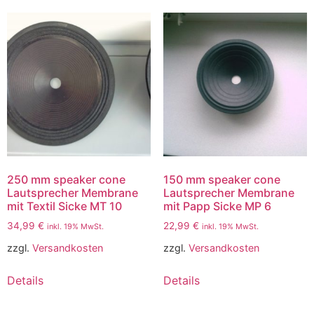
250 mm speaker cone
150 mm speaker cone
Lautsprecher Membrane
Lautsprecher Membrane
mit Textil Sicke MT 10
mit Papp Sicke MP 6
34,99
€
22,99
€
inkl. 19% MwSt.
inkl. 19% MwSt.
zzgl.
Versandkosten
zzgl.
Versandkosten
Details
Details