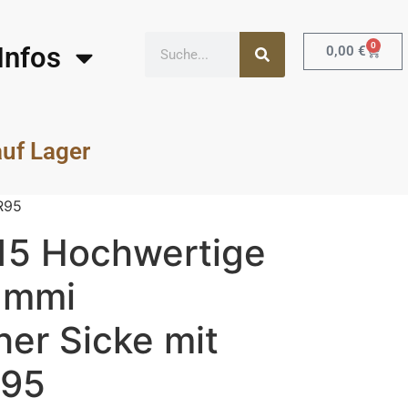
0
Infos
0,00
€
auf Lager
R95
15 Hochwertige
ummi
er Sicke mit
R95