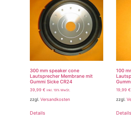
300 mm speaker cone
100 m
Lautsprecher Membrane mit
Lauts
Gummi Sicke CR24
Gummi
39,99
€
19,99
€
inkl. 19% MwSt.
zzgl.
Versandkosten
zzgl.
V
Details
Detail