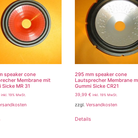
m speaker cone
295 mm speaker cone
precher Membrane mit
Lautsprecher Membrane m
 Sicke MR 31
Gummi Sicke CR21
39,99
€
inkl. 19% MwSt.
inkl. 19% MwSt.
ersandkosten
zzgl.
Versandkosten
s
Details