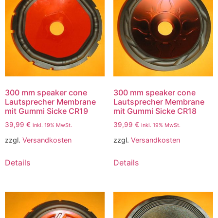
300 mm speaker cone
300 mm speaker cone
Lautsprecher Membrane
Lautsprecher Membrane
mit Gummi Sicke CR19
mit Gummi Sicke CR18
39,99
€
39,99
€
inkl. 19% MwSt.
inkl. 19% MwSt.
zzgl.
Versandkosten
zzgl.
Versandkosten
Details
Details