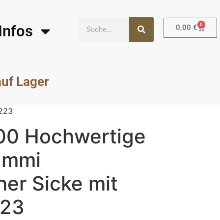
0
Infos
0,00
€
auf Lager
 223
00 Hochwertige
ummi
er Sicke mit
223