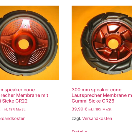
m speaker cone
300 mm speaker cone
precher Membrane mit
Lautsprecher Membrane m
 Sicke CR22
Gummi Sicke CR26
€
39,99
€
inkl. 19% MwSt.
inkl. 19% MwSt.
ersandkosten
zzgl.
Versandkosten
s
Details