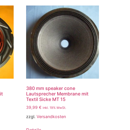
380 mm speaker cone
it
Lautsprecher Membrane mit
Textil Sicke MT 15
39,99
€
inkl. 19% MwSt.
zzgl.
Versandkosten
Details