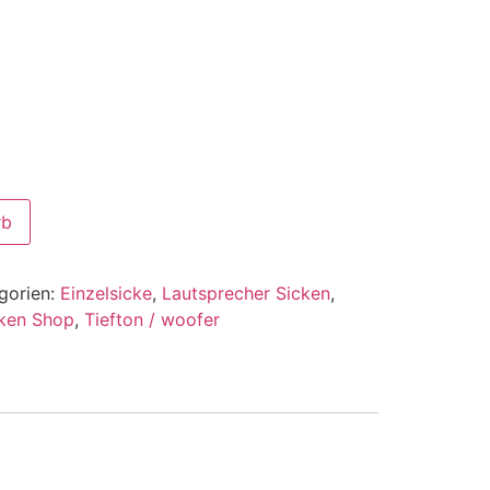
rb
gorien:
Einzelsicke
,
Lautsprecher Sicken
,
ken Shop
,
Tiefton / woofer