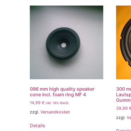
096 mm high quality speaker
300 m
cone incl. foam ring MF 4
Lauts
Gummi
14,99
€
inkl. 19% MwSt.
39,99
zzgl.
Versandkosten
zzgl.
V
Details
Detail