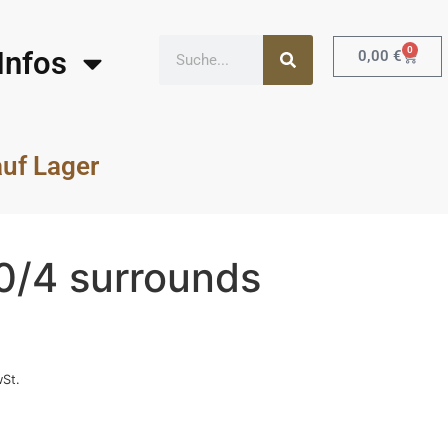
0
Infos
0,00
€
auf Lager
/4 surrounds
wSt.