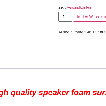
zzgl.
Versandkosten
In den Warenko
Artikelnummer:
4603
Kate
igh quality speaker foam su