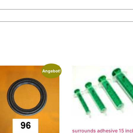
Angebot!
surrounds adhesive 15 inc