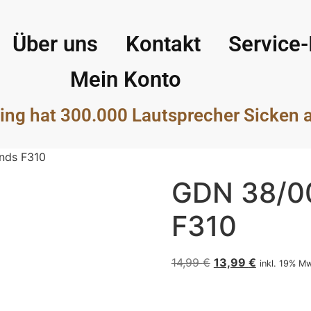
Über uns
Kontakt
Service-
Mein Konto
ing hat 300.000 Lautsprecher Sicken 
nds F310
GDN 38/00
F310
14,99
€
13,99
€
inkl. 19% M