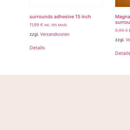
surrounds adhesive 15 inch
Magnat
surro
11,99
€
inkl. 19% MwSt.
9,99
€
zzgl.
Versandkosten
zzgl.
V
Details
Detail