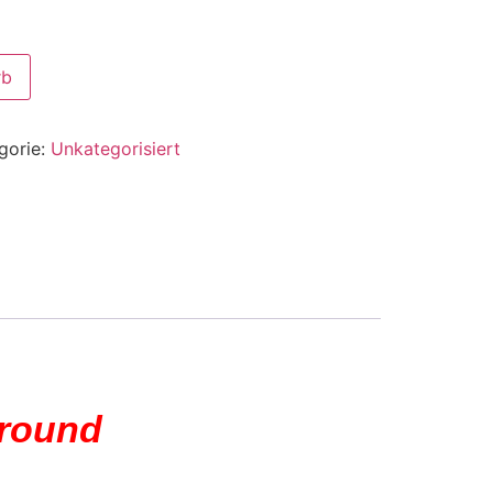
rb
gorie:
Unkategorisiert
rround