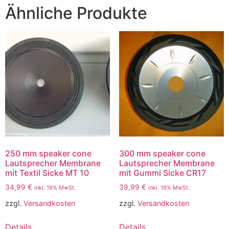
Ähnliche Produkte
250 mm speaker cone
300 mm speaker cone
Lautsprecher Membrane
Lautsprecher Membrane
mit Textil Sicke MT 10
mit Gummi Sicke CR17
34,99
€
39,99
€
inkl. 19% MwSt.
inkl. 19% MwSt.
zzgl.
Versandkosten
zzgl.
Versandkosten
Details
Details