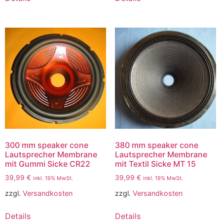
300 mm speaker cone
380 mm speaker cone
Lautsprecher Membrane
Lautsprecher Membrane
mit Gummi Sicke CR22
mit Textil Sicke MT 15
39,99
€
39,99
€
inkl. 19% MwSt.
inkl. 19% MwSt.
zzgl.
Versandkosten
zzgl.
Versandkosten
Details
Details