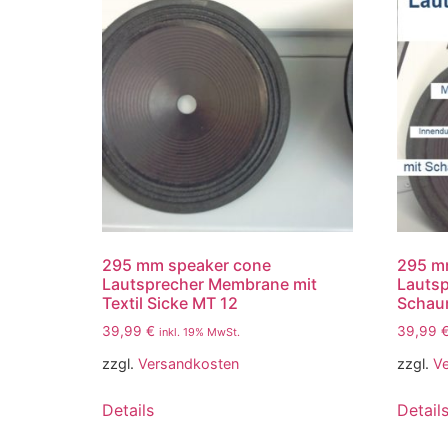
295 mm speaker cone
295 m
Lautsprecher Membrane mit
Lauts
Textil Sicke MT 12
Schau
39,99
€
39,99
inkl. 19% MwSt.
zzgl.
Versandkosten
zzgl.
V
Details
Detail