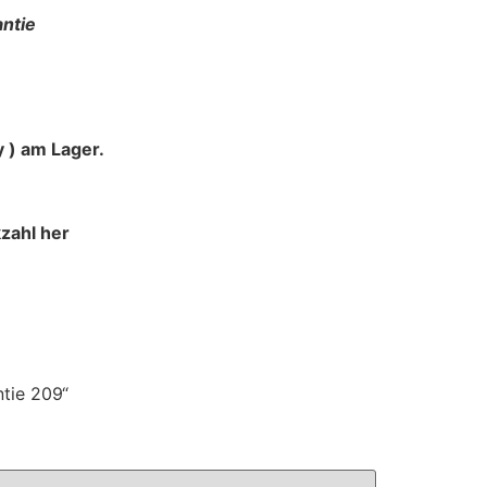
ntie
 ) am Lager.
zahl her
tie 209“