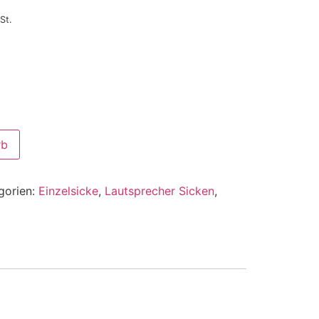
St.
rb
gorien:
Einzelsicke
,
Lautsprecher Sicken
,