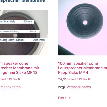
m speaker cone
100 mm speaker cone
precher Membrane mit
Lautsprecher Membrane m
mgummi Sicke MF 12
Papp Sicke MP 4
€
24,99
€
inkl. 19% MwSt.
inkl. 19% MwSt.
ersandkosten
zzgl.
Versandkosten
s
Details