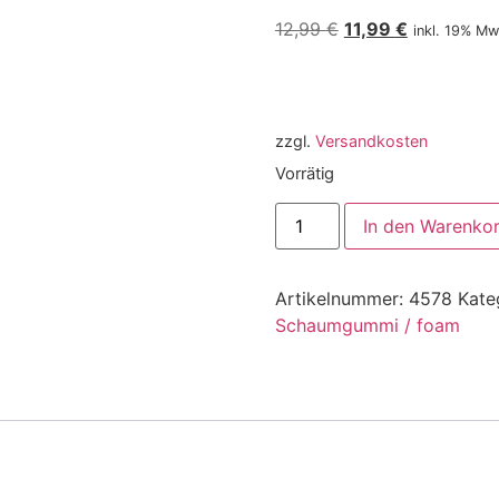
12,99
€
11,99
€
inkl. 19% Mw
zzgl.
Versandkosten
Vorrätig
In den Warenko
Artikelnummer:
4578
Kate
Schaumgummi / foam