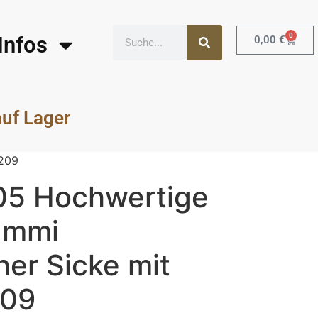
0
Infos
0,00
€
auf Lager
 209
05 Hochwertige
ummi
er Sicke mit
209