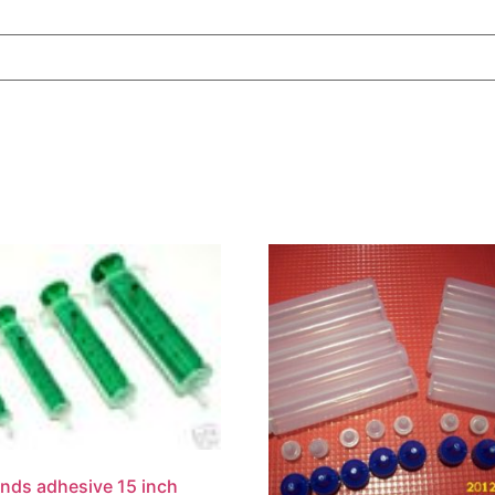
nds adhesive 15 inch