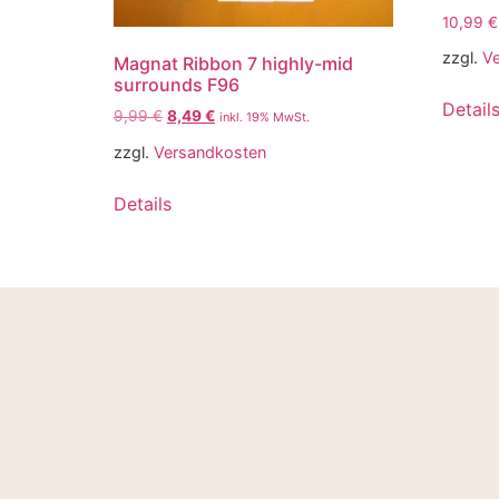
10,99
€
zzgl.
V
Magnat Ribbon 7 highly-mid
surrounds F96
Detail
9,99
€
8,49
€
inkl. 19% MwSt.
zzgl.
Versandkosten
Details