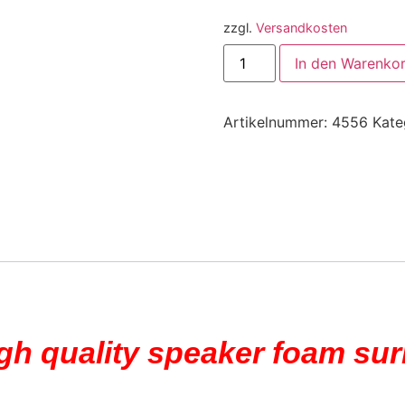
zzgl.
Versandkosten
In den Warenko
Artikelnummer:
4556
Kate
igh quality speaker foam su