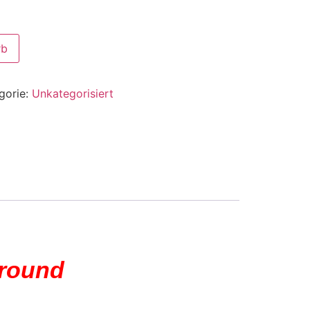
rb
gorie:
Unkategorisiert
rround