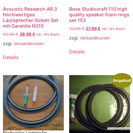
Acoustic Research AR 3
Bose Studiocraft 110 high
Hochwertiges
quality speaker foam rings
Lautsprecher Sicken Set
set 153
mit Garantie N310
32,99
€
27,99
€
inkl. 19% MwSt.
42,99
€
38,99
€
inkl. 19% MwSt.
zzgl.
Versandkosten
zzgl.
Versandkosten
Details
Details
Angebot!