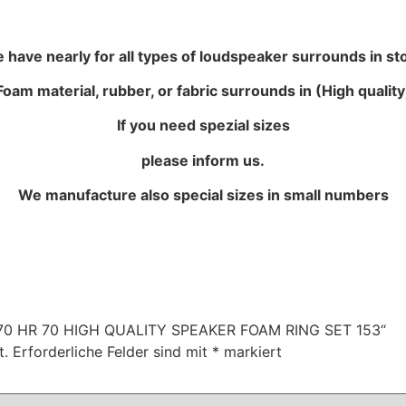
 have nearly for all types of loudspeaker surrounds in st
Foam material, rubber, or fabric surrounds in (High quality
If you need spezial sizes
please inform us.
We manufacture also special sizes in small numbers
R 170 HR 70 HIGH QUALITY SPEAKER FOAM RING SET 153“
t.
Erforderliche Felder sind mit
*
markiert