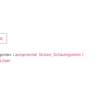
rb
gorien:
Lautsprecher Sicken
,
Schaumgummi /
 Löser