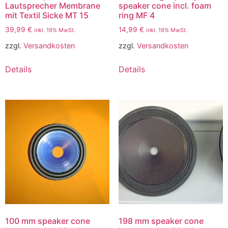
Lautsprecher Membrane
speaker cone incl. foam
mit Textil Sicke MT 15
ring MF 4
39,99
€
14,99
€
inkl. 19% MwSt.
inkl. 19% MwSt.
zzgl.
Versandkosten
zzgl.
Versandkosten
Details
Details
100 mm speaker cone
198 mm speaker cone