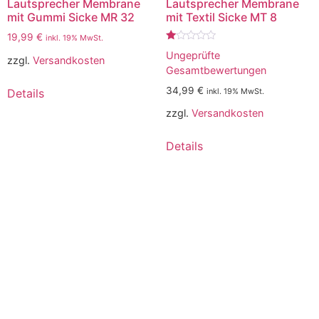
Lautsprecher Membrane
Lautsprecher Membrane
mit Gummi Sicke MR 32
mit Textil Sicke MT 8
19,99
€
inkl. 19% MwSt.
Bewertet
Ungeprüfte
mit
zzgl.
Versandkosten
1.00
Gesamtbewertungen
von
5
34,99
€
Details
inkl. 19% MwSt.
zzgl.
Versandkosten
Details