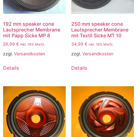
192 mm speaker cone
250 mm speaker cone
Lautsprecher Membrane
Lautsprecher Membrane
mit Papp Sicke MP 8
mit Textil Sicke MT 10
26,99
€
34,99
€
inkl. 19% MwSt.
inkl. 19% MwSt.
zzgl.
Versandkosten
zzgl.
Versandkosten
Details
Details