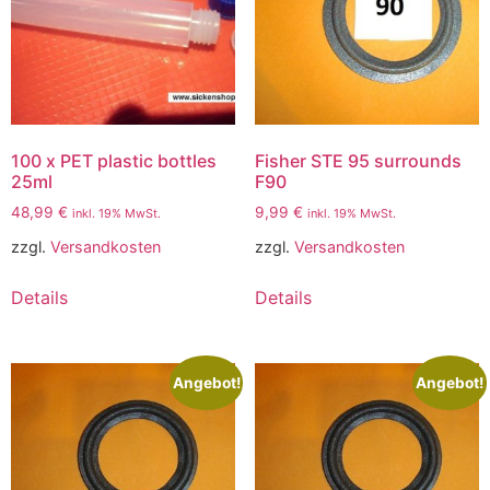
100 x PET plastic bottles
Fisher STE 95 surrounds
25ml
F90
48,99
€
9,99
€
inkl. 19% MwSt.
inkl. 19% MwSt.
zzgl.
Versandkosten
zzgl.
Versandkosten
Details
Details
Angebot!
Angebot!