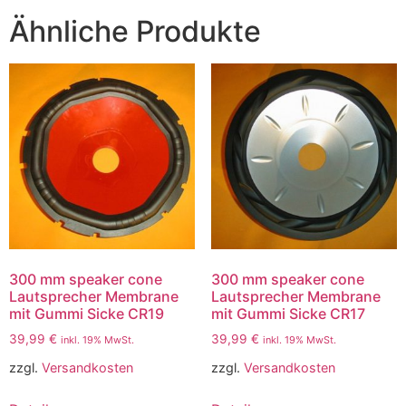
Ähnliche Produkte
300 mm speaker cone
300 mm speaker cone
Lautsprecher Membrane
Lautsprecher Membrane
mit Gummi Sicke CR19
mit Gummi Sicke CR17
39,99
€
39,99
€
inkl. 19% MwSt.
inkl. 19% MwSt.
zzgl.
Versandkosten
zzgl.
Versandkosten