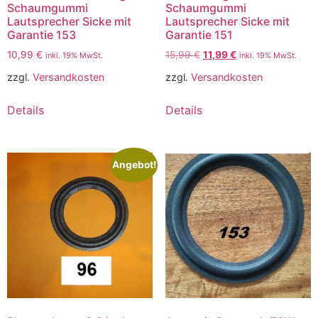
Schaumgummi
Schaumgummi
Lautsprecher Sicke mit
Lautsprecher Sicke mit
Garantie 153
Garantie 151
10,99
€
15,99
€
11,99
€
inkl. 19% MwSt.
inkl. 19% MwSt.
zzgl.
Versandkosten
zzgl.
Versandkosten
Details
Details
Angebot!