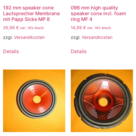
192 mm speaker cone
096 mm high quality
Lautsprecher Membrane
speaker cone incl. foam
mit Papp Sicke MP 8
ring MF 4
26,99
€
14,99
€
inkl. 19% MwSt.
inkl. 19% MwSt.
zzgl.
Versandkosten
zzgl.
Versandkosten
Details
Details