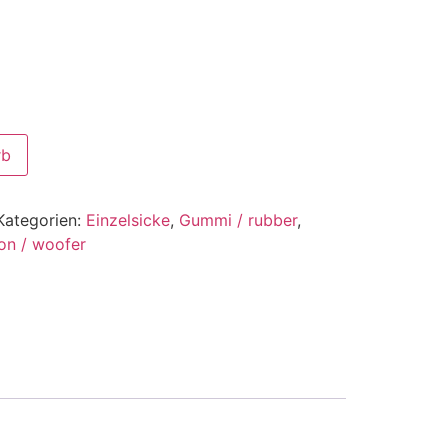
rb
Kategorien:
Einzelsicke
,
Gummi / rubber
,
ton / woofer