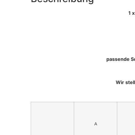
1 x Hochwertige Gummi L
passende Sc
Wir ste
A