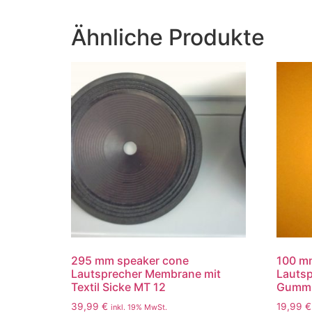
Ähnliche Produkte
295 mm speaker cone
100 m
Lautsprecher Membrane mit
Lauts
Textil Sicke MT 12
Gummi
39,99
€
19,99
€
inkl. 19% MwSt.