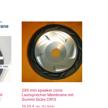
295 mm speaker cone
it
Lautsprecher Membrane mit
2
Gummi Sicke CR15
39,99
€
inkl. 19% MwSt.