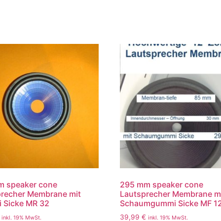
m speaker cone
295 mm speaker cone
precher Membrane mit
Lautsprecher Membrane m
 Sicke MR 32
Schaumgummi Sicke MF 1
39,99
€
inkl. 19% MwSt.
inkl. 19% MwSt.