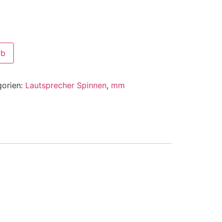
rb
gorien:
Lautsprecher Spinnen
,
mm