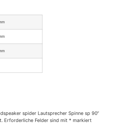
mm
mm
mm
udspeaker spider Lautsprecher Spinne sp 90“
t.
Erforderliche Felder sind mit
*
markiert