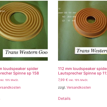
 loudspeaker spider
112 mm loudspeaker spide
recher Spinne sp 158
Lautsprecher Spinne sp 11
7,99
€
inkl. 19% MwSt.
inkl. 19% MwSt.
ersandkosten
zzgl.
Versandkosten
s
Details