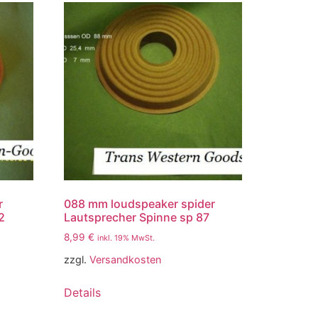
r
088 mm loudspeaker spider
2
Lautsprecher Spinne sp 87
8,99
€
inkl. 19% MwSt.
zzgl.
Versandkosten
Details