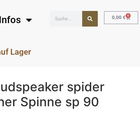
0
Infos
0,00
€
auf Lager
udspeaker spider
her Spinne sp 90