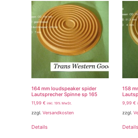
164 mm loudspeaker spider
158 mm
Lautsprecher Spinne sp 165
Lautsp
11,99
€
9,99
€
inkl. 19% MwSt.
zzgl.
Versandkosten
zzgl.
V
Details
Detail