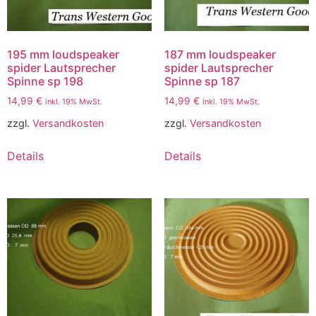
195 mm loudspeaker
187 mm loudspeaker
spider Lautsprecher
spider Lautsprecher
Spinne sp 198
Spinne sp 187
14,99
€
14,99
€
inkl. 19% MwSt.
inkl. 19% MwSt.
zzgl.
Versandkosten
zzgl.
Versandkosten
Details
Details