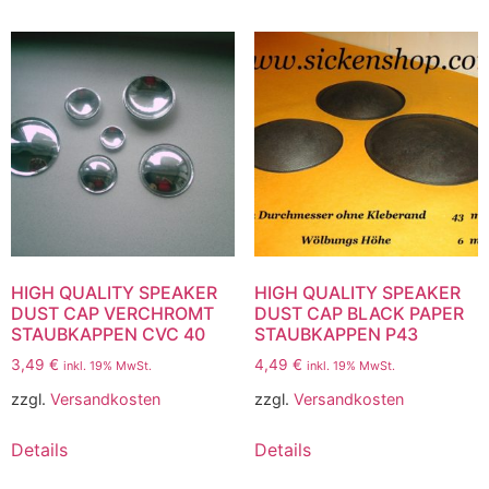
HIGH QUALITY SPEAKER
HIGH QUALITY SPEAKER
DUST CAP VERCHROMT
DUST CAP BLACK PAPER
STAUBKAPPEN CVC 40
STAUBKAPPEN P43
3,49
€
4,49
€
inkl. 19% MwSt.
inkl. 19% MwSt.
zzgl.
Versandkosten
zzgl.
Versandkosten
Details
Details