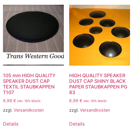
105 mm HIGH QUALITY
HIGH QUALITY SPEAKER
SPEAKER DUST CAP
DUST CAP SHINY BLACK
TEXTIL STAUBKAPPEN
PAPER STAUBKAPPEN PG
T107
83
9,99
€
6,99
€
inkl. 19% MwSt.
inkl. 19% MwSt.
zzgl.
Versandkosten
zzgl.
Versandkosten
Details
Details