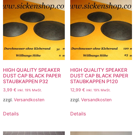
HIGH QUALITY SPEAKER
HIGH QUALITY SPEAKER
DUST CAP BLACK PAPER
DUST CAP BLACK PAPER
STAUBKAPPEN P32
STAUBKAPPEN P120
3,99
€
12,99
€
inkl. 19% MwSt.
inkl. 19% MwSt.
zzgl.
Versandkosten
zzgl.
Versandkosten
Details
Details