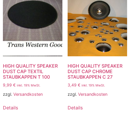
HIGH QUALITY SPEAKER
HIGH QUALITY SPEAKER
DUST CAP TEXTIL
DUST CAP CHROME
STAUBKAPPEN T 100
STAUBKAPPEN C 27
9,99
€
3,49
€
inkl. 19% MwSt.
inkl. 19% MwSt.
zzgl.
Versandkosten
zzgl.
Versandkosten
Details
Details