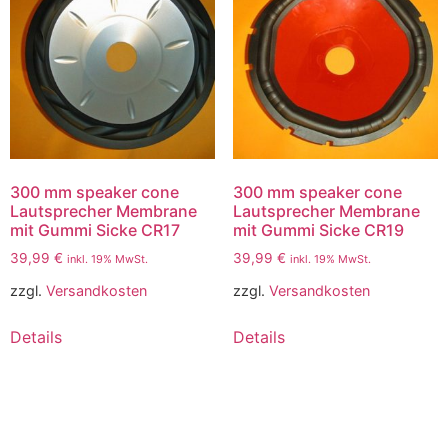
300 mm speaker cone
300 mm speaker cone
Lautsprecher Membrane
Lautsprecher Membrane
mit Gummi Sicke CR17
mit Gummi Sicke CR19
39,99
€
39,99
€
inkl. 19% MwSt.
inkl. 19% MwSt.
zzgl.
Versandkosten
zzgl.
Versandkosten
Details
Details