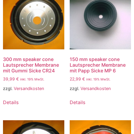
300 mm speaker cone
150 mm speaker cone
Lautsprecher Membrane
Lautsprecher Membrane
mit Gummi Sicke CR24
mit Papp Sicke MP 6
39,99
€
22,99
€
inkl. 19% MwSt.
inkl. 19% MwSt.
zzgl.
Versandkosten
zzgl.
Versandkosten
Details
Details