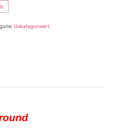
rb
gorie:
Unkategorisiert
rround