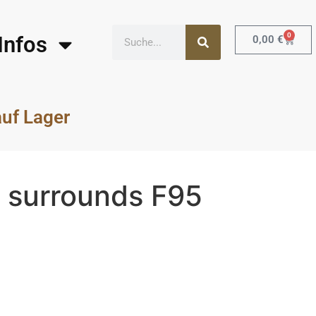
0
Infos
0,00
€
auf Lager
0 surrounds F95