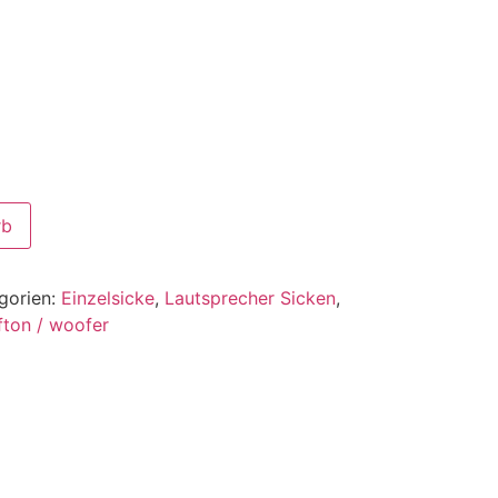
rb
gorien:
Einzelsicke
,
Lautsprecher Sicken
,
fton / woofer