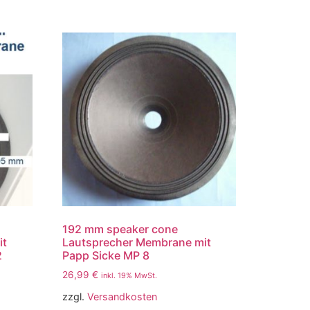
192 mm speaker cone
it
Lautsprecher Membrane mit
2
Papp Sicke MP 8
26,99
€
inkl. 19% MwSt.
zzgl.
Versandkosten