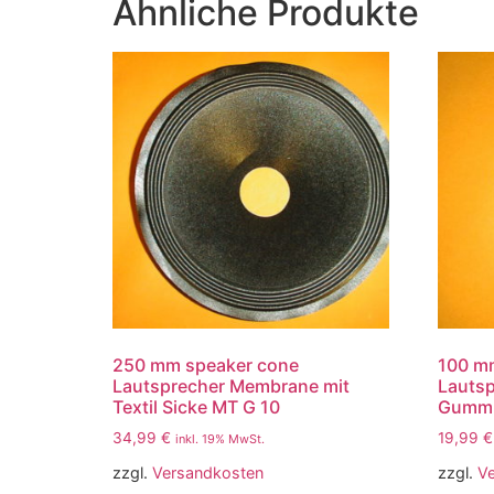
Ähnliche Produkte
250 mm speaker cone
100 m
Lautsprecher Membrane mit
Lauts
Textil Sicke MT G 10
Gummi
34,99
€
19,99
€
inkl. 19% MwSt.
zzgl.
Versandkosten
zzgl.
V