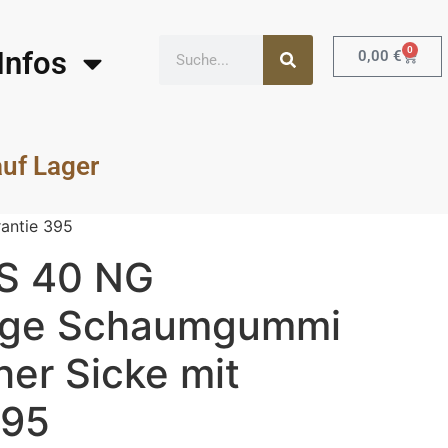
0
Infos
0,00
€
auf Lager
antie 395
S 40 NG
ige Schaumgummi
er Sicke mit
395