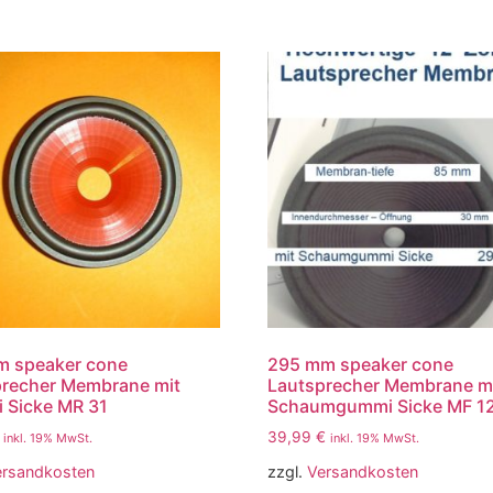
m speaker cone
295 mm speaker cone
precher Membrane mit
Lautsprecher Membrane m
 Sicke MR 31
Schaumgummi Sicke MF 1
39,99
€
inkl. 19% MwSt.
inkl. 19% MwSt.
ersandkosten
zzgl.
Versandkosten