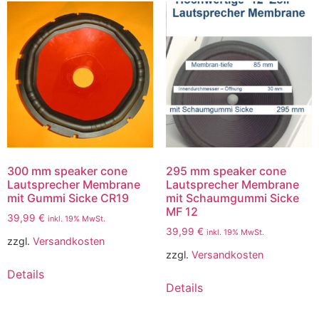
300 mm speaker cone
295 mm speaker cone
Lautsprecher Membrane
Lautsprecher Membrane
mit Gummi Sicke CR19
mit Schaumgummi Sicke
MF 12
39,99
€
inkl. 19% MwSt.
39,99
€
inkl. 19% MwSt.
zzgl.
Versandkosten
zzgl.
Versandkosten
Details
Details