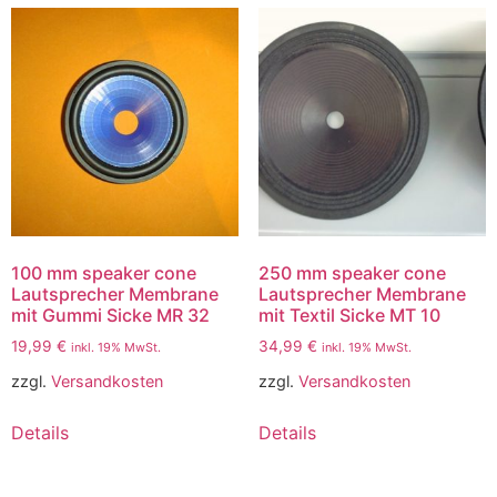
100 mm speaker cone
250 mm speaker cone
Lautsprecher Membrane
Lautsprecher Membrane
mit Gummi Sicke MR 32
mit Textil Sicke MT 10
19,99
€
34,99
€
inkl. 19% MwSt.
inkl. 19% MwSt.
zzgl.
Versandkosten
zzgl.
Versandkosten
Details
Details