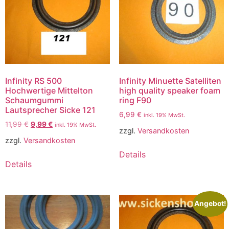
Infinity RS 500
Infinity Minuette Satelliten
Hochwertige Mittelton
high quality speaker foam
Schaumgummi
ring F90
Lautsprecher Sicke 121
6,99
€
inkl. 19% MwSt.
11,99
€
9,99
€
inkl. 19% MwSt.
zzgl.
Versandkosten
zzgl.
Versandkosten
Details
Details
Angebot!