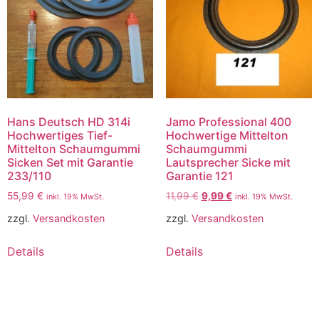
Hans Deutsch HD 314i
Jamo Professional 400
Hochwertiges Tief-
Hochwertige Mittelton
Mittelton Schaumgummi
Schaumgummi
Sicken Set mit Garantie
Lautsprecher Sicke mit
233/110
Garantie 121
55,99
€
11,99
€
9,99
€
inkl. 19% MwSt.
inkl. 19% MwSt.
zzgl.
Versandkosten
zzgl.
Versandkosten
Details
Details