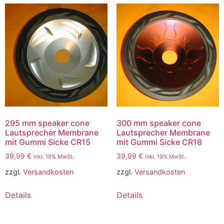
295 mm speaker cone
300 mm speaker cone
Lautsprecher Membrane
Lautsprecher Membrane
mit Gummi Sicke CR15
mit Gummi Sicke CR18
39,99
€
39,99
€
inkl. 19% MwSt.
inkl. 19% MwSt.
zzgl.
Versandkosten
zzgl.
Versandkosten
Details
Details