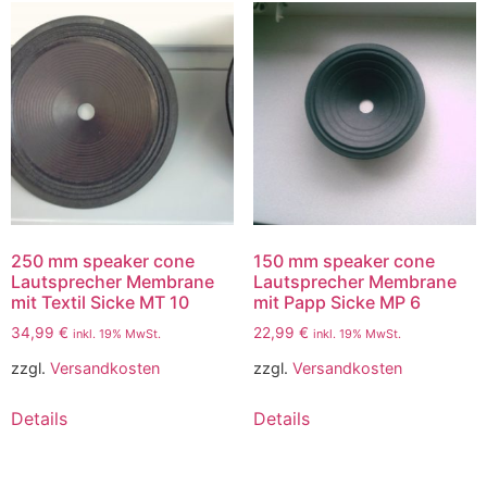
250 mm speaker cone
150 mm speaker cone
Lautsprecher Membrane
Lautsprecher Membrane
mit Textil Sicke MT 10
mit Papp Sicke MP 6
34,99
€
22,99
€
inkl. 19% MwSt.
inkl. 19% MwSt.
zzgl.
Versandkosten
zzgl.
Versandkosten
Details
Details