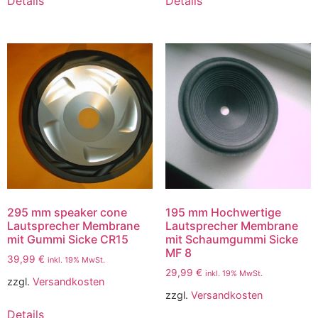
Details
Details
295 mm speaker cone
195 mm Hochwertige
Lautsprecher Membrane
Lautsprecher Membrane
mit Gummi Sicke CR15
mit Schaumgummi Sicke
MF 8
39,99
€
inkl. 19% MwSt.
29,99
€
inkl. 19% MwSt.
zzgl.
Versandkosten
zzgl.
Versandkosten
Details