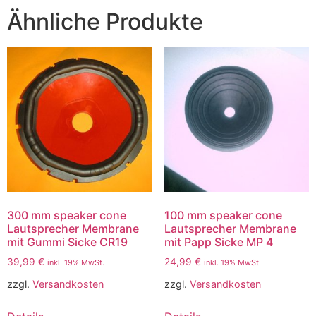
Ähnliche Produkte
300 mm speaker cone
100 mm speaker cone
Lautsprecher Membrane
Lautsprecher Membrane
mit Gummi Sicke CR19
mit Papp Sicke MP 4
39,99
€
24,99
€
inkl. 19% MwSt.
inkl. 19% MwSt.
zzgl.
Versandkosten
zzgl.
Versandkosten