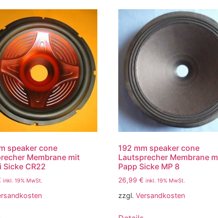
m speaker cone
192 mm speaker cone
precher Membrane mit
Lautsprecher Membrane m
 Sicke CR22
Papp Sicke MP 8
€
26,99
€
inkl. 19% MwSt.
inkl. 19% MwSt.
ersandkosten
zzgl.
Versandkosten
s
Details