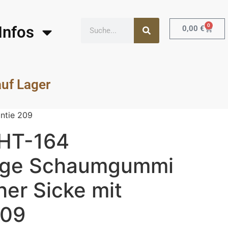
0
Infos
0,00
€
auf Lager
ntie 209
 HT-164
ige Schaumgummi
er Sicke mit
209