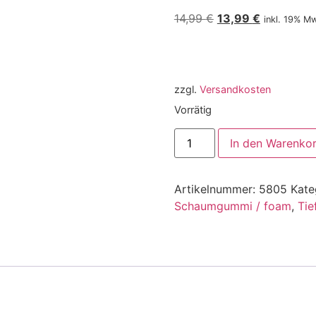
14,99
€
13,99
€
inkl. 19% M
zzgl.
Versandkosten
Vorrätig
In den Warenko
Artikelnummer:
5805
Kate
Schaumgummi / foam
,
Tie