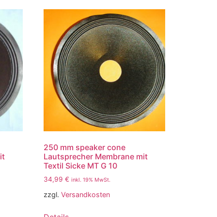
250 mm speaker cone
it
Lautsprecher Membrane mit
Textil Sicke MT G 10
34,99
€
inkl. 19% MwSt.
zzgl.
Versandkosten
Details