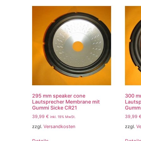
295 mm speaker cone
300 m
Lautsprecher Membrane mit
Lauts
Gummi Sicke CR21
Gummi
39,99
€
39,99
inkl. 19% MwSt.
zzgl.
Versandkosten
zzgl.
V
Details
Detail