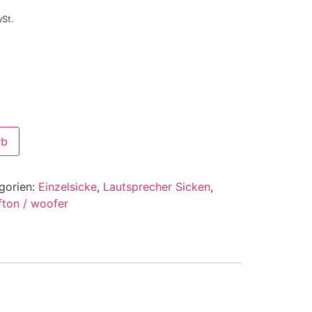
wSt.
rb
gorien:
Einzelsicke
,
Lautsprecher Sicken
,
fton / woofer