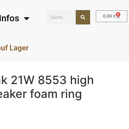
0
Infos
0,00
€
auf Lager
k 21W 8553 high
eaker foam ring