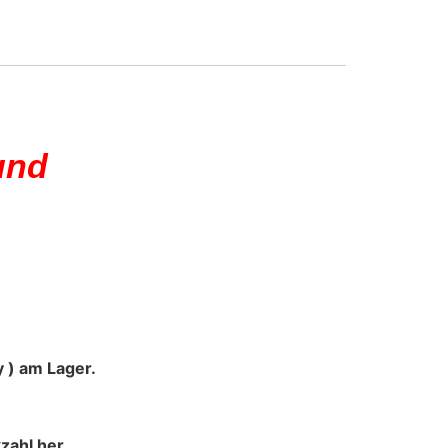
und
 ) am Lager.
zahl her