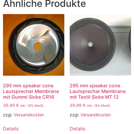
Ähnliche Produkte
295 mm speaker cone
295 mm speaker cone
Lautsprecher Membrane
Lautsprecher Membrane
mit Gummi Sicke CR16
mit Textil Sicke MT 12
39,99
€
39,99
€
inkl. 19% MwSt.
inkl. 19% MwSt.
zzgl.
Versandkosten
zzgl.
Versandkosten
Details
Details