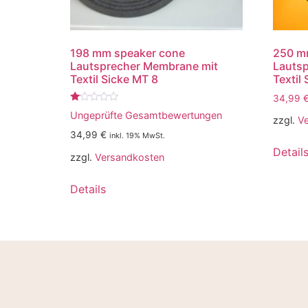
198 mm speaker cone
250 m
Lautsprecher Membrane mit
Lauts
Textil Sicke MT 8
Textil
34,99
Bewertet
Ungeprüfte Gesamtbewertungen
mit
zzgl.
V
1.00
34,99
€
inkl. 19% MwSt.
von
5
Detail
zzgl.
Versandkosten
Details