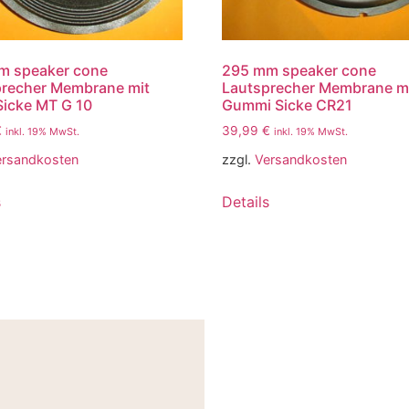
m speaker cone
295 mm speaker cone
precher Membrane mit
Lautsprecher Membrane m
 Sicke MT G 10
Gummi Sicke CR21
€
39,99
€
inkl. 19% MwSt.
inkl. 19% MwSt.
ersandkosten
zzgl.
Versandkosten
s
Details