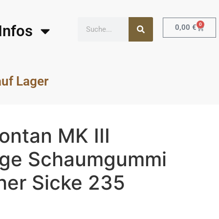
0
Infos
0,00
€
auf Lager
5
ontan MK III
ige Schaumgummi
her Sicke 235