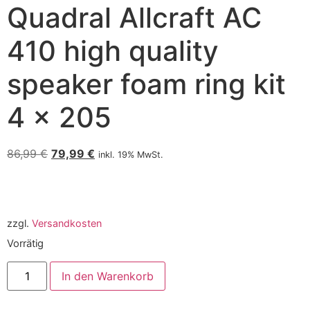
Quadral Allcraft AC
410 high quality
speaker foam ring kit
4 x 205
86,99
€
79,99
€
inkl. 19% MwSt.
zzgl.
Versandkosten
Vorrätig
In den Warenkorb