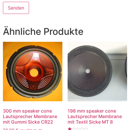
Ähnliche Produkte
300 mm speaker cone
198 mm speaker cone
Lautsprecher Membrane
Lautsprecher Membrane
mit Gummi Sicke CR22
mit Textil Sicke MT 8
39,99
€