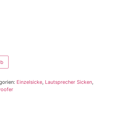
rb
gorien:
Einzelsicke
,
Lautsprecher Sicken
,
woofer