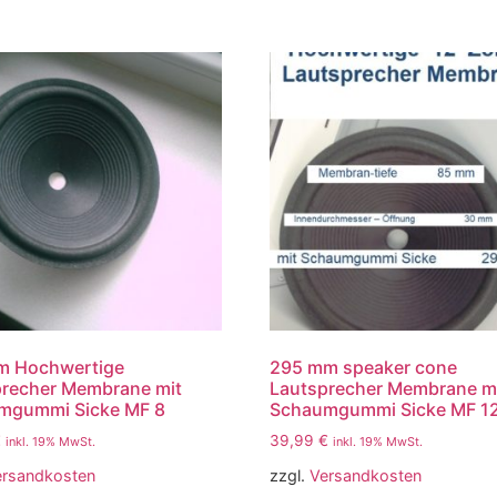
m Hochwertige
295 mm speaker cone
precher Membrane mit
Lautsprecher Membrane m
mgummi Sicke MF 8
Schaumgummi Sicke MF 1
€
39,99
€
inkl. 19% MwSt.
inkl. 19% MwSt.
ersandkosten
zzgl.
Versandkosten