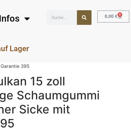
0
Infos
0,00
€
auf Lager
 Garantie 395
lkan 15 zoll
ige Schaumgummi
er Sicke mit
395