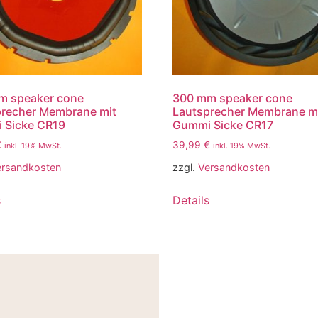
m speaker cone
300 mm speaker cone
precher Membrane mit
Lautsprecher Membrane m
 Sicke CR19
Gummi Sicke CR17
€
39,99
€
inkl. 19% MwSt.
inkl. 19% MwSt.
ersandkosten
zzgl.
Versandkosten
s
Details