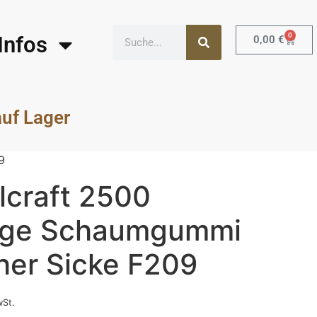
0
Infos
0,00
€
auf Lager
9
lcraft 2500
ige Schaumgummi
her Sicke F209
wSt.