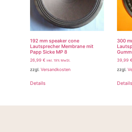
192 mm speaker cone
300 m
Lautsprecher Membrane mit
Lauts
Papp Sicke MP 8
Gummi
26,99
€
39,99
inkl. 19% MwSt.
zzgl.
Versandkosten
zzgl.
V
Details
Detail