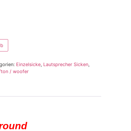
rb
gorien:
Einzelsicke
,
Lautsprecher Sicken
,
fton / woofer
rround