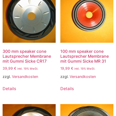
300 mm speaker cone
100 mm speaker cone
Lautsprecher Membrane
Lautsprecher Membrane
mit Gummi Sicke CR17
mit Gummi Sicke MR 31
39,99
€
19,99
€
inkl. 19% MwSt.
inkl. 19% MwSt.
zzgl.
Versandkosten
zzgl.
Versandkosten
Details
Details