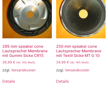
295 mm speaker cone
250 mm speaker cone
Lautsprecher Membrane
Lautsprecher Membrane
mit Gummi Sicke CR15
mit Textil Sicke MT G 10
39,99
€
34,99
€
inkl. 19% MwSt.
inkl. 19% MwSt.
zzgl.
Versandkosten
zzgl.
Versandkosten
Details
Details