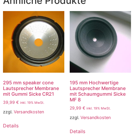
Ähnliche Produkte
295 mm speaker cone
195 mm Hochwertige
Lautsprecher Membrane
Lautsprecher Membrane
mit Gummi Sicke CR21
mit Schaumgummi Sicke
MF 8
39,99
€
inkl. 19% MwSt.
29,99
€
inkl. 19% MwSt.
zzgl.
Versandkosten
zzgl.
Versandkosten
Details
Details