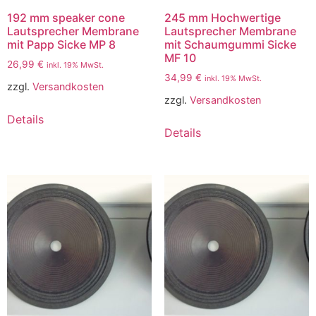
192 mm speaker cone
245 mm Hochwertige
Lautsprecher Membrane
Lautsprecher Membrane
mit Papp Sicke MP 8
mit Schaumgummi Sicke
MF 10
26,99
€
inkl. 19% MwSt.
34,99
€
inkl. 19% MwSt.
zzgl.
Versandkosten
zzgl.
Versandkosten
Details
Details