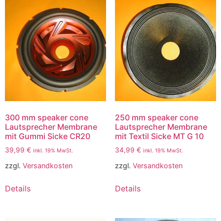
300 mm speaker cone
250 mm speaker cone
Lautsprecher Membrane
Lautsprecher Membrane
mit Gummi Sicke CR20
mit Textil Sicke MT G 10
39,99
€
34,99
€
inkl. 19% MwSt.
inkl. 19% MwSt.
zzgl.
Versandkosten
zzgl.
Versandkosten
Details
Details