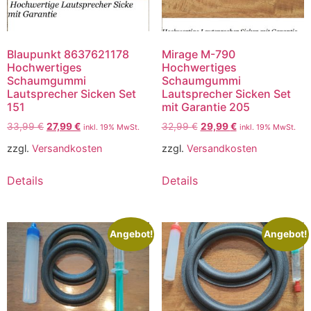
Blaupunkt 8637621178
Mirage M-790
Hochwertiges
Hochwertiges
Schaumgummi
Schaumgummi
Lautsprecher Sicken Set
Lautsprecher Sicken Set
151
mit Garantie 205
33,99
€
27,99
€
32,99
€
29,99
€
inkl. 19% MwSt.
inkl. 19% MwSt.
zzgl.
Versandkosten
zzgl.
Versandkosten
Details
Details
Angebot!
Angebot!