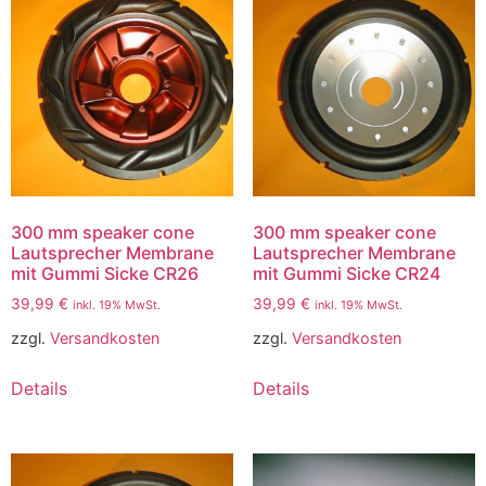
300 mm speaker cone
300 mm speaker cone
Lautsprecher Membrane
Lautsprecher Membrane
mit Gummi Sicke CR26
mit Gummi Sicke CR24
39,99
€
39,99
€
inkl. 19% MwSt.
inkl. 19% MwSt.
zzgl.
Versandkosten
zzgl.
Versandkosten
Details
Details