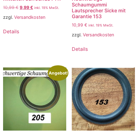
Schaumgummi
10,99
€
9,99
€
inkl. 19% MwSt.
Lautsprecher Sicke mit
Garantie 153
zzgl.
Versandkosten
10,99
€
inkl. 19% MwSt.
Details
zzgl.
Versandkosten
Details
Angebot!