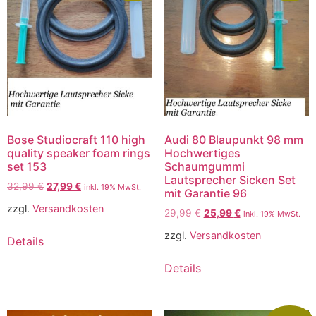
Bose Studiocraft 110 high
Audi 80 Blaupunkt 98 mm
quality speaker foam rings
Hochwertiges
set 153
Schaumgummi
Lautsprecher Sicken Set
32,99
€
27,99
€
inkl. 19% MwSt.
mit Garantie 96
zzgl.
Versandkosten
29,99
€
25,99
€
inkl. 19% MwSt.
zzgl.
Versandkosten
Details
Details